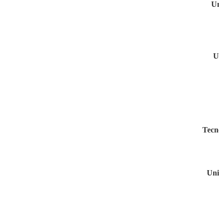
Un
U
Tecno
Uni