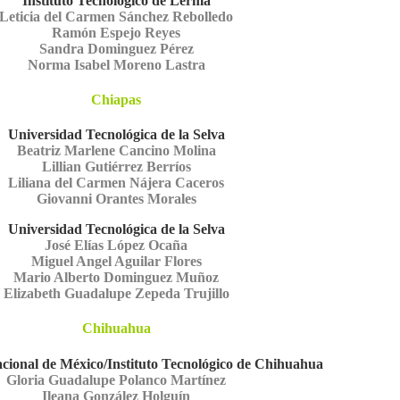
Instituto Tecnológico de Lerma
Leticia del Carmen Sánchez Rebolledo
Ramón Espejo Reyes
Sandra Dominguez Pérez
Norma Isabel Moreno Lastra
Chiapas
Universidad Tecnológica de la Selva
Beatriz Marlene Cancino Molina
Lillian Gutiérrez Berríos
Liliana del Carmen Nájera Caceros
Giovanni Orantes Morales
Universidad Tecnológica de la Selva
José Elías López Ocaña
Miguel Angel Aguilar Flores
Mario Alberto Dominguez Muñoz
Elizabeth Guadalupe Zepeda Trujillo
Chihuahua
cional de México/Instituto Tecnológico de Chihuahua
Gloria Guadalupe Polanco Martínez
Ileana González Holguín