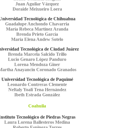
Juan Aguilar Vázquez
Doraide Meixueiro Loera
Universidad Tecnológica de Chihuahua
Guadalupe Anchondo Chavarria
María Rebeca Martínez Aranda
Brenda Prieto García
María Elena Andew Sotelo
iversidad Tecnológica de Ciudad Juárez
Brenda Marcela Salcido Trillo
Lucio Genaro López Panduro
Lorena Mendoza Giner
Martha Anayancin Coronado Granados
Universidad Tecnológica de Paquimé
Leonardo Contreras Clemente
Neftaly Yoali Tena Hernández
Ibeth Estrada González
Coahuila
Instituto Tecnológico de Piedras Negras
Laura Lorena Ballesteros Medina
Roberto Espinoza Torres